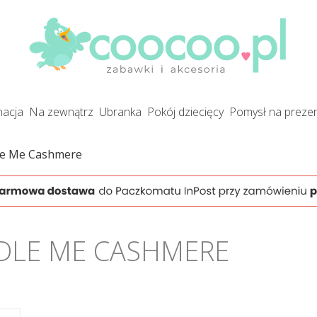
gnacja
na zewnątrz
ubranka
pokój dziecięcy
pomysł na preze
le Me Cashmere
DDLE ME CASHMERE