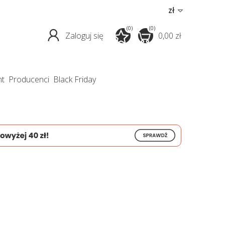
zł
(0)
(0)
Zaloguj się
0,00 zł
nt
producenci
Black Friday