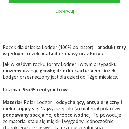
Obserwuj
Rożek dla dziecka Lodger (100% poliester) -
produkt trzy
w jednym: rożek, mata do zabawy oraz kocyk
Jak w każdym rożku formy Lodger i w tym przypadku
możemy owinąć główkę dziecka kapturkiem
. Rożek
Lodger przeznaczony jest dla dzieci do 12go miesiąca.
Rozmiar:
95x95 centymetrów.
Materiał:
Polar Lodger -
o
ddychający, antyalergiczny i
niekulkujący się.
Najwyższej jakości materiał polarowy,
poddawany specjalnej obróbce wodnej.
To powoduje,
że materiał staje się miękki i wygodny. Jednocześnie
charakteryzuje się wysoką przepuszczalnością