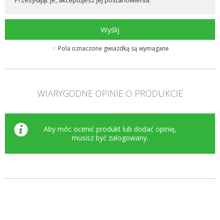
Przesyłając je, akceptujesz jej postanowienia.
Wyślij
Pola oznaczone gwiazdką są wymagane
WIARYGODNE OPINIE O PRODUKCIE
Aby móc ocenić produkt lub dodać opinię,
musisz być
zalogowany
.