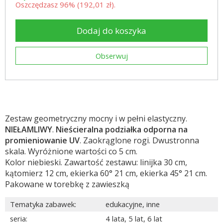
Oszczędzasz 96% (
192,01 zł
).
Dodaj do koszyka
Obserwuj
Zestaw geometryczny mocny i w pełni elastyczny.
NIEŁAMLIWY
.
Nieścieralna podziałka odporna na
promieniowanie UV
. Zaokrąglone rogi. Dwustronna
skala. Wyróżnione wartości co 5 cm.
Kolor niebieski. Zawartość zestawu: linijka 30 cm,
kątomierz 12 cm, ekierka 60° 21 cm, ekierka 45° 21 cm.
Pakowane w torebkę z zawieszką
Tematyka zabawek
:
edukacyjne
,
inne
seria
:
4 lata
,
5 lat
,
6 lat