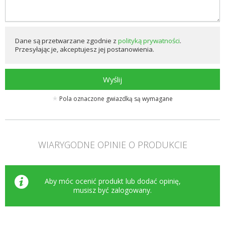
Dane są przetwarzane zgodnie z
polityką prywatności
.
Przesyłając je, akceptujesz jej postanowienia.
Wyślij
Pola oznaczone gwiazdką są wymagane
WIARYGODNE OPINIE O PRODUKCIE
Aby móc ocenić produkt lub dodać opinię,
musisz być
zalogowany
.