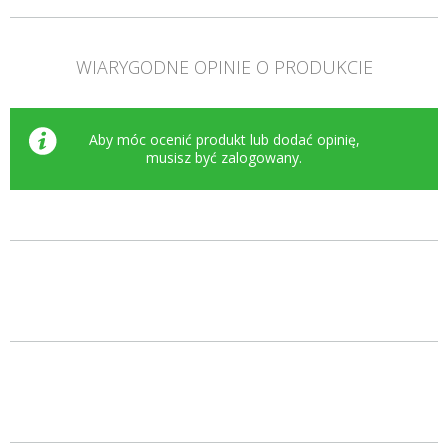
WIARYGODNE OPINIE O PRODUKCIE
Aby móc ocenić produkt lub dodać opinię,
musisz być
zalogowany
.