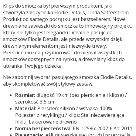
Klips do smoczka był pierwszym produktem, jaki
stworzyła założycielka Elodie Details, Linda Sätterström.
Produkt od samego początku jest bestsellerem. Nowe
drewniane zawieszki do smoczka to innowacyjny projekt,
który nie tylko jest elegancki i idealnie pasuje do
smoczków Elodie Details, ale przede wszystkim dzięki
drewnianym elementom jest niezwykle trwały.
Pierścień można przymocować do niemal wszystkich
smoczków dostępnych na rynku, a drewniany klips do
ubranka Twojego dziecka.
Nie zapomnij wybrać pasującego smoczka Elodie Details,
aby skompletować swój stylowy zestaw.
Rozmiar:
długość 19 cm (bez pierścienia i klipsa) /
szerokość 3,5 cm
Materiał:
Pierścień: silikon / wstążka: 100%
Poliester z recyklingu / klips: Stal niezawierająca
niklu, Lakierowane drewno
Norma bezpieczeństwa:
EN-12586: 2007 + A1: 2011
Pielęgnacja:
jeśli zawieszka się ubrudzi przetrzyj ją