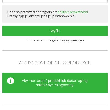
Dane są przetwarzane zgodnie z
polityką prywatności
.
Przesyłając je, akceptujesz jej postanowienia.
Wyślij
Pola oznaczone gwiazdką są wymagane
WIARYGODNE OPINIE O PRODUKCIE
Aby móc ocenić produkt lub dodać opinię,
musisz być
zalogowany
.