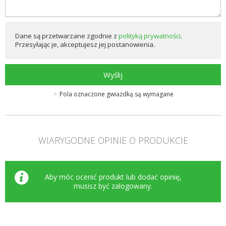
Dane są przetwarzane zgodnie z
polityką prywatności
.
Przesyłając je, akceptujesz jej postanowienia.
Wyślij
Pola oznaczone gwiazdką są wymagane
WIARYGODNE OPINIE O PRODUKCIE
Aby móc ocenić produkt lub dodać opinię,
musisz być
zalogowany
.