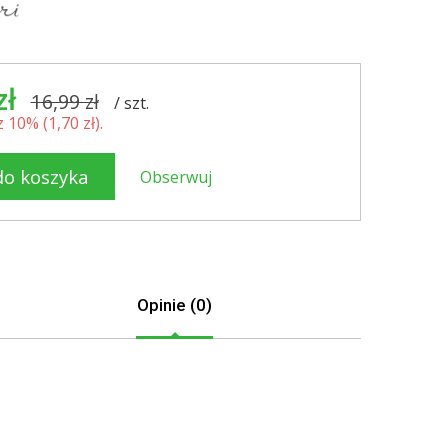
zł
16,99 zł
/
szt.
 10% (
1,70 zł
).
do koszyka
Obserwuj
Opinie (0)