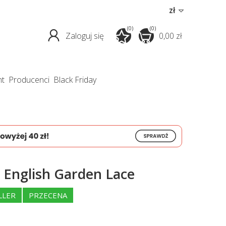
zł
(0)
(0)
Zaloguj się
0,00 zł
nt
producenci
Black Friday
 English Garden Lace
LLER
PRZECENA