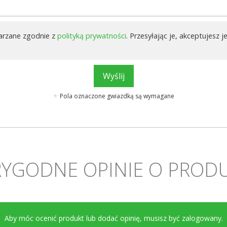
arzane zgodnie z
polityką prywatności
. Przesyłając je, akceptujesz je
Wyślij
Pola oznaczone gwiazdką są wymagane
YGODNE OPINIE O PROD
Aby móc ocenić produkt lub dodać opinię, musisz być
zalogowany
.