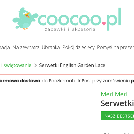
gnacja
na zewnątrz
ubranka
pokój dziecięcy
pomysł na preze
 i świętowanie
Serwetki English Garden Lace
Meri Meri
Serwetki
NASZ BESTSE