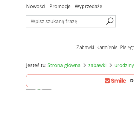
Nowości
Promocje
Wyprzedaże
zabawki
karmienie
pielę
Jesteś tu:
Strona główna
zabawki
urodziny
+
3