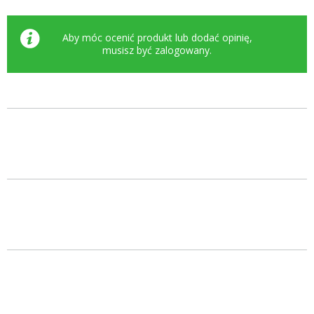
Aby móc ocenić produkt lub dodać opinię,
musisz być
zalogowany
.