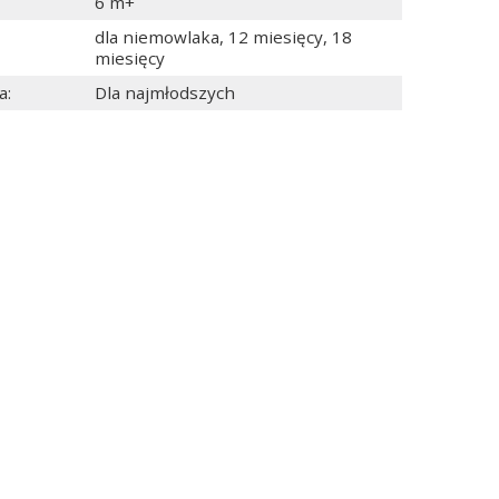
6 m+
dla niemowlaka
,
12 miesięcy
,
18
miesięcy
a
:
Dla najmłodszych