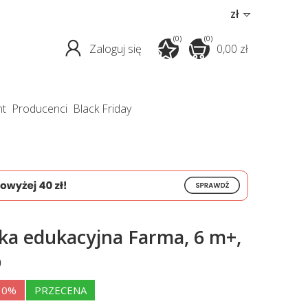
zł
(0)
(0)
Zaloguj się
0,00 zł
nt
producenci
Black Friday
ka edukacyjna Farma, 6 m+,
p
10%
PRZECENA