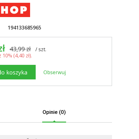
194133685965
zł
43,99 zł
/
szt.
 10% (
4,40 zł
).
do koszyka
Obserwuj
Opinie (0)