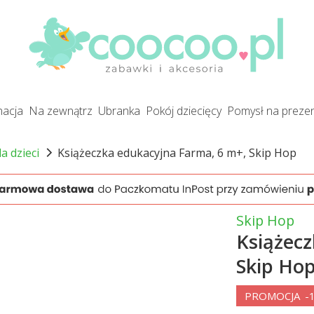
gnacja
na zewnątrz
ubranka
pokój dziecięcy
pomysł na preze
la dzieci
Książeczka edukacyjna Farma, 6 m+, Skip Hop
Skip Hop
Książecz
Skip Ho
PROMOCJA
-