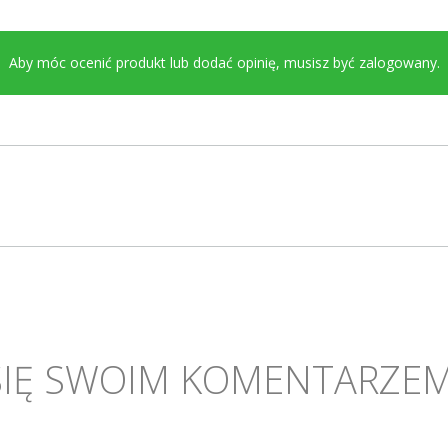
Aby móc ocenić produkt lub dodać opinię, musisz być
zalogowany
.
SIĘ SWOIM KOMENTARZEM