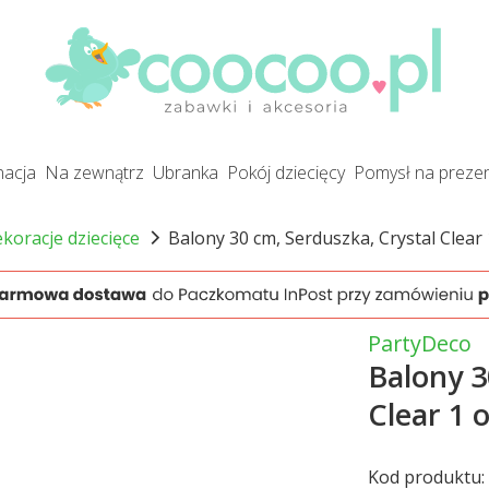
gnacja
na zewnątrz
ubranka
pokój dziecięcy
pomysł na preze
ekoracje dziecięce
Balony 30 cm, Serduszka, Crystal Clear 1
PartyDeco
Balony 3
Clear 1 o
Kod produktu: