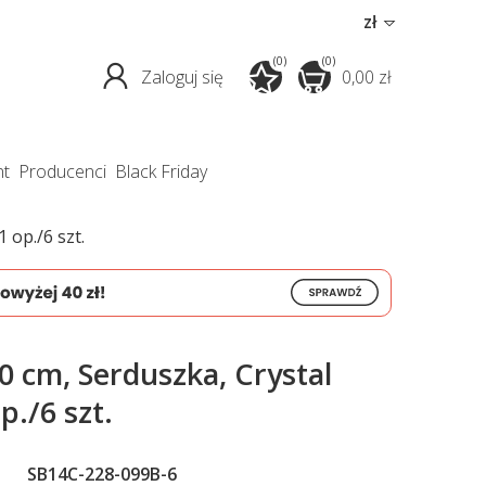
zł
(0)
(0)
Zaloguj się
0,00 zł
nt
producenci
Black Friday
 op./6 szt.
0 cm, Serduszka, Crystal
p./6 szt.
SB14C-228-099B-6