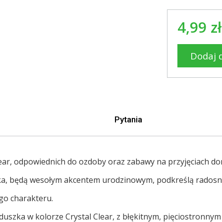
4,99 zł
Dodaj 
Pytania
ear,
odpowiednich do ozdoby oraz zabawy na przyjęciach do
ka, będą wesołym akcentem urodzinowym, podkreślą radosn
go charakteru.
duszka w kolorze Crystal Clear, z błękitnym, pięciostronny