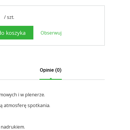
/
szt.
do koszyka
Obserwuj
Opinie (0)
mowych i w plenerze.
ą atmosferę spotkania.
m nadrukiem.