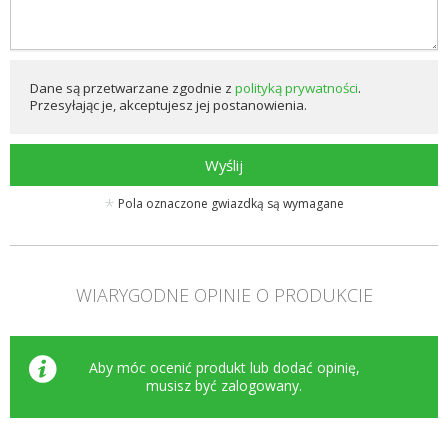
Dane są przetwarzane zgodnie z
polityką prywatności
.
Przesyłając je, akceptujesz jej postanowienia.
Wyślij
Pola oznaczone gwiazdką są wymagane
WIARYGODNE OPINIE O PRODUKCIE
Aby móc ocenić produkt lub dodać opinię,
musisz być
zalogowany
.