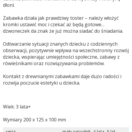
dłoni.
Zabawka działa jak prawdziwy toster – należy włożyć
kromki ustawić moc i czekać aż będą gotowe…
dzwoneczek da znak że już można siadać do śniadania.
Odtwarzanie sytuacji znanych dziecku z codziennych
obserwacji, pozytywnie wpływa na wszechstronny rozwój
dziecka, wspierając umiejętności społeczne, zabawy z
rówieśnikami oraz rozwiązywania problemów.
Kontakt z drewnianymi zabawkami daje dużo radości i
rozwija poczucie estetyki u dziecka.
Wiek: 3 lata+
Wymiary 200 x 125 x 100 mm
seria
:
mały ogrodnik
,
4 lata
,
5 lat