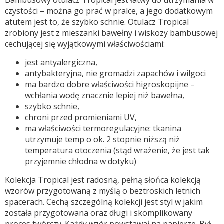
Bambusowy otulacz Tropical jest łatwy do utrzymania w
czystości – można go prać w pralce, a jego dodatkowym
atutem jest to, że szybko schnie. Otulacz Tropical
zrobiony jest z mieszanki bawełny i wiskozy bambusowej
cechującej się wyjątkowymi właściwościami:
jest antyalergiczna,
antybakteryjna, nie gromadzi zapachów i wilgoci
ma bardzo dobre właściwości higroskopijne –
wchłania wodę znacznie lepiej niż bawełna,
szybko schnie,
chroni przed promieniami UV,
ma właściwości termoregulacyjne: tkanina
utrzymuje temp o ok. 2 stopnie niższą niż
temperatura otoczenia (stąd wrażenie, że jest tak
przyjemnie chłodna w dotyku)
Kolekcja Tropical jest radosną, pełną słońca kolekcją
wzorów przygotowaną z myślą o beztroskich letnich
spacerach. Cechą szczególną kolekcji jest styl w jakim
została przygotowana oraz długi i skomplikowany