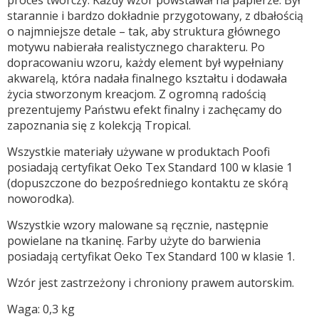
proces twórczy. Każdy wzór powstawał na papierze. Był
starannie i bardzo dokładnie przygotowany, z dbałością
o najmniejsze detale – tak, aby struktura głównego
motywu nabierała realistycznego charakteru. Po
dopracowaniu wzoru, każdy element był wypełniany
akwarelą, która nadała finalnego kształtu i dodawała
życia stworzonym kreacjom. Z ogromną radością
prezentujemy Państwu efekt finalny i zachęcamy do
zapoznania się z kolekcją Tropical.
Wszystkie materiały używane w produktach Poofi
posiadają certyfikat Oeko Tex Standard 100 w klasie 1
(dopuszczone do bezpośredniego kontaktu ze skórą
noworodka).
Wszystkie wzory malowane są ręcznie, następnie
powielane na tkaninę. Farby użyte do barwienia
posiadają certyfikat Oeko Tex Standard 100 w klasie 1.
Wzór jest zastrzeżony i chroniony prawem autorskim.
Waga: 0,3 kg