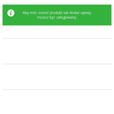
Aby móc ocenić produkt lub dodać opinię,
musisz być
zalogowany
.