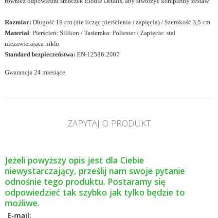
również odpowiedni smoczek Elodie Details, aby stworzyć kompletny zestaw.
Rozmiar:
Długość 19 cm (nie licząc pierścienia i zapięcia) / Szerokość 3,5 cm
Materiał
: Pierścień: Silikon / Tasiemka: Poliester / Zapięcie: stal
niezawierająca niklu
Standard bezpieczeństwa:
EN-12586:2007
Gwarancja 24 miesiące.
ZAPYTAJ O PRODUKT
Jeżeli powyższy opis jest dla Ciebie
niewystarczający, prześlij nam swoje pytanie
odnośnie tego produktu. Postaramy się
odpowiedzieć tak szybko jak tylko będzie to
możliwe.
E-mail: