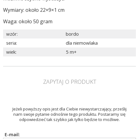
Wymiary: około 22×9×1 cm
Waga: około 50 gram
wzór
:
bordo
seria
:
dla niemowlaka
wiek
:
5 m+
ZAPYTAJ O PRODUKT
Jeżeli powyższy opis jest dla Ciebie niewystarczający, prześlij
nam swoje pytanie odnośnie tego produktu. Postaramy się
odpowiedzieć tak szybko jak tylko będzie to możliwe.
E-mail: