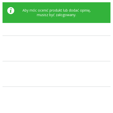
Aby móc ocenić produkt lub dodać opinię,
musisz być
zalogowany
.