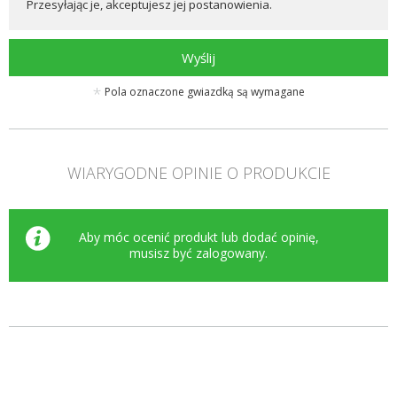
Przesyłając je, akceptujesz jej postanowienia.
Wyślij
Pola oznaczone gwiazdką są wymagane
WIARYGODNE OPINIE O PRODUKCIE
Aby móc ocenić produkt lub dodać opinię,
musisz być
zalogowany
.