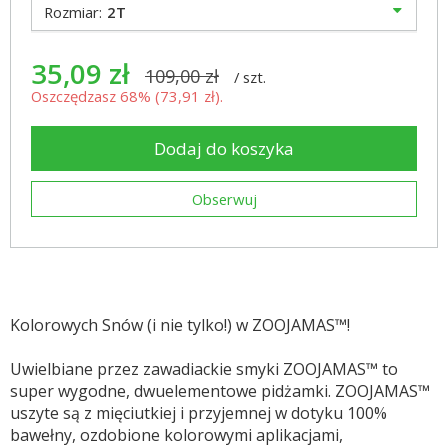
Rozmiar:
2T
35,09 zł
109,00 zł
/
szt.
Oszczędzasz 68% (
73,91 zł
).
Dodaj do koszyka
Obserwuj
Kolorowych Snów (i nie tylko!) w ZOOJAMAS™!
Uwielbiane przez zawadiackie smyki ZOOJAMAS™ to
super wygodne, dwuelementowe pidżamki. ZOOJAMAS™
uszyte są z mięciutkiej i przyjemnej w dotyku 100%
bawełny, ozdobione kolorowymi aplikacjami,