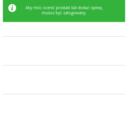
Aby móc ocenić produkt lub dodać opinię,
musisz być
zalogowany
.