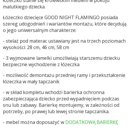
łóżeczko stanie się królewskim meblem w pokoju
malutkiego dziecka.
Łóżeczko dziecięce GOOD NIGHT FLAMINGO posiada
szereg udogodnień i wariantów montażu, które decydują
o jego uniwersalnym charakterze:
- stelaż pod materac ustawiany jest na trzech poziomach
wysokości: 28 cm, 46 cm, 58 cm
-
3 wyjmowane lamelki umożliwiają starszemu dziecku
bezpieczne wychodzenie z łóżeczka
- możliwość demontażu
przedniej ramy i przekształcenie
łóżeczka w mały tapczanik
- w skład kompletu wchodzi barierka ochronna
zabezpieczająca dziecko przed wypadnięciem podczas
snu lub zabawy. Barierkę montujemy, w zależności od
potrzeby, po prawej lub lewej stronie tapczanika.
- mebel można doposażyć w
DODATKOWĄ BARIERKĘ