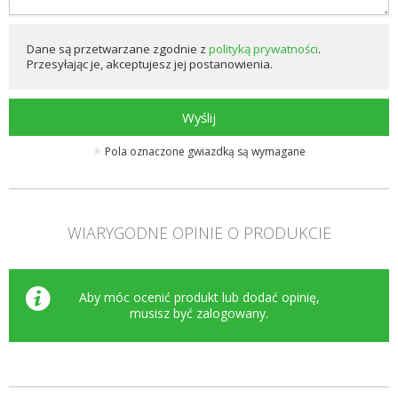
Dane są przetwarzane zgodnie z
polityką prywatności
.
Przesyłając je, akceptujesz jej postanowienia.
Wyślij
Pola oznaczone gwiazdką są wymagane
WIARYGODNE OPINIE O PRODUKCIE
Aby móc ocenić produkt lub dodać opinię,
musisz być
zalogowany
.