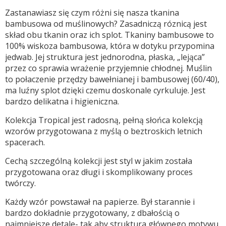
Zastanawiasz się czym różni się nasza tkanina
bambusowa od muślinowych? Zasadniczą róznicą jest
skład obu tkanin oraz ich splot. Tkaniny bambusowe to
100% wiskoza bambusowa, która w dotyku przypomina
jedwab. Jej struktura jest jednorodna, płaska, „lejąca”
przez co sprawia wrażenie przyjemnie chłodnej. Muślin
to połaczenie przędzy bawełnianej i bambusowej (60/40),
ma luźny splot dzięki czemu doskonale cyrkuluje. Jest
bardzo delikatna i higieniczna.
Kolekcja Tropical jest radosną, pełną słońca kolekcją
wzorów przygotowana z myślą o beztroskich letnich
spacerach.
Cechą szczególną kolekcji jest styl w jakim została
przygotowana oraz długi i skomplikowany proces
twórczy.
Każdy wzór powstawał na papierze. Był starannie i
bardzo dokładnie przygotowany, z dbałością o
najmniejsze detale- tak aby struktura głównego motywu