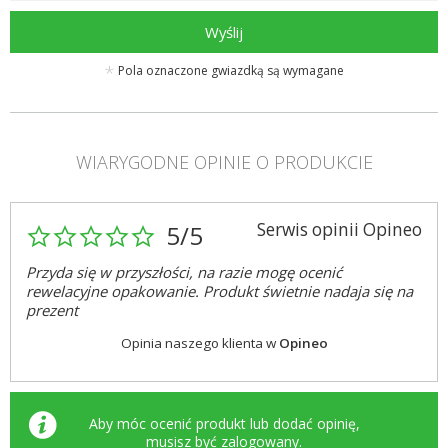
Wyślij
Pola oznaczone gwiazdką są wymagane
WIARYGODNE OPINIE O PRODUKCIE
Serwis opinii Opineo
5/5
Przyda się w przyszłości, na razie mogę ocenić
rewelacyjne opakowanie. Produkt świetnie nadaja się na
prezent
Opinia naszego klienta w
Opineo
Aby móc ocenić produkt lub dodać opinię,
musisz być
zalogowany
.