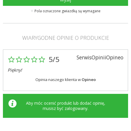
Pola oznaczone gwiazdką są wymagane
WIARYGODNE OPINIE O PRODUKCIE
SerwisOpiniiOpineo
5/5
Piękny!
Opinia naszego klienta w
Opineo
Aby móc ocenić produkt lub dodać opinię,
musisz być
zalogowany
.