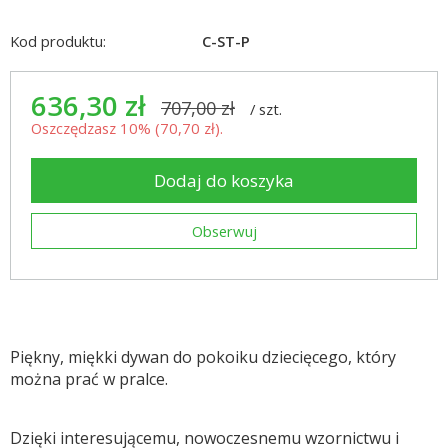
Kod produktu:
C-ST-P
636,30 zł
707,00 zł
/
szt.
Oszczędzasz 10% (
70,70 zł
).
Dodaj do koszyka
Obserwuj
Piękny, miękki dywan do pokoiku dziecięcego, który
można prać w pralce.
Dzięki interesującemu, nowoczesnemu wzornictwu i