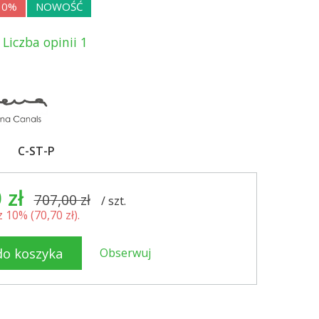
10%
NOWOŚĆ
Liczba opinii 1
C-ST-P
 zł
707,00 zł
/
szt.
 10% (
70,70 zł
).
do koszyka
Obserwuj