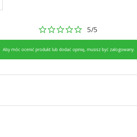
5/5
Aby móc ocenić produkt lub dodać opinię, musisz być
zalogowany
.