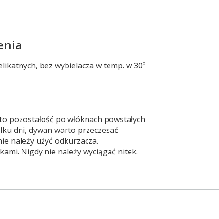
enia
elikatnych, bez wybielacza w temp. w 30º
est to pozostałość po włóknach powstałych
ilku dni, dywan warto przeczesać
ie należy użyć odkurzacza.
kami. Nigdy nie należy wyciągać nitek.