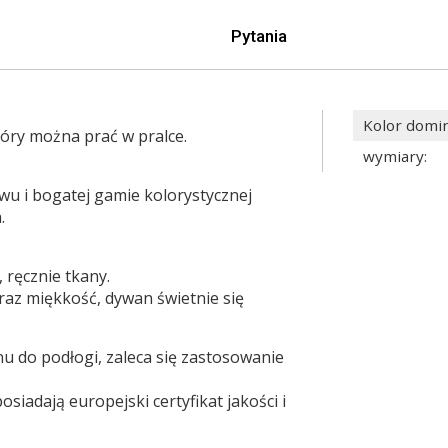
Pytania
Kolor domi
tóry można prać w pralce.
wymiary
:
u i bogatej gamie kolorystycznej
.
 ręcznie tkany.
raz miękkość, dywan świetnie się
u do podłogi, zaleca się zastosowanie
siadają europejski certyfikat jakości i