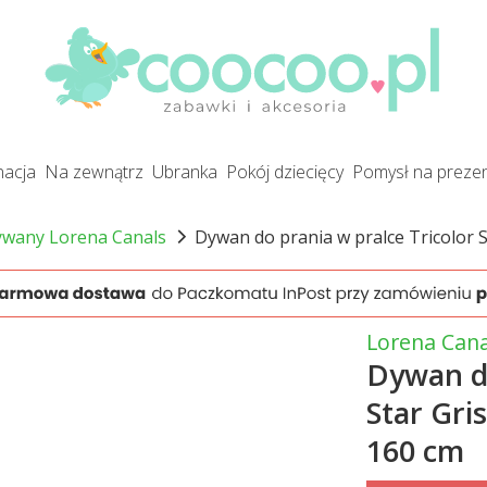
gnacja
na zewnątrz
ubranka
pokój dziecięcy
pomysł na preze
ywany Lorena Canals
Dywan do prania w pralce Tricolor S
Lorena Cana
Dywan do
Star Gri
160 cm