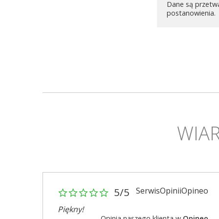
Dane są przetw
postanowienia.
WIAR
SerwisOpiniiOpineo
5/5
Piękny!
Opinia naszego klienta w
Opineo