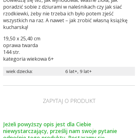
Dowiedzą się też, jak wyhodować własne zioła, jak
poradzić sobie z dziurami w naleśnikach czy jak siać
rzodkiewki, żeby nie trzeba ich było potem zjeść
wszystkich na raz. A nawet – jak zrobić własną książkę
kucharską!
19,50 x 25,40 cm
oprawa twarda
144 str.
kategoria wiekowa 6+
wiek dziecka
:
6 lat+
,
9 lat+
ZAPYTAJ O PRODUKT
Jeżeli powyższy opis jest dla Ciebie
niewystarczający, prześlij nam swoje pytanie
odnośnie tego produktu. Postaramy się