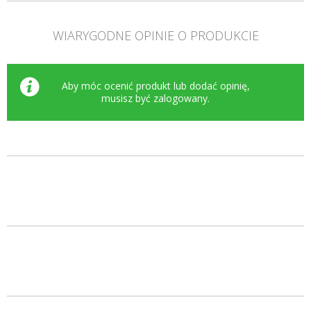
WIARYGODNE OPINIE O PRODUKCIE
Aby móc ocenić produkt lub dodać opinię,
musisz być
zalogowany
.