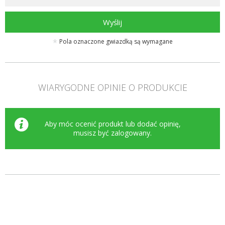
Wyślij
Pola oznaczone gwiazdką są wymagane
WIARYGODNE OPINIE O PRODUKCIE
Aby móc ocenić produkt lub dodać opinię,
musisz być
zalogowany
.