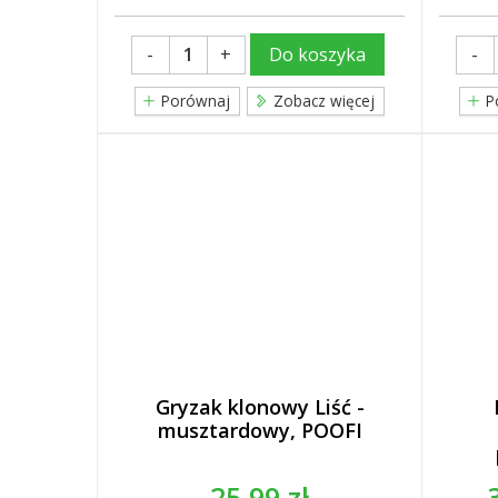
-
+
-
Do koszyka
Porównaj
Zobacz więcej
P
Gryzak klonowy Liść -
musztardowy, POOFI
25,99 zł