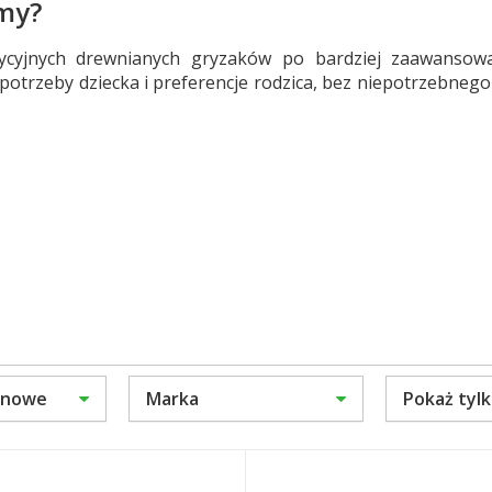
emy?
ycyjnych drewnianych gryzaków po bardziej zaawansow
 w potrzeby dziecka i preferencje rodzica, bez niepotrzeb
cenowe
Marka
Pokaż tyl