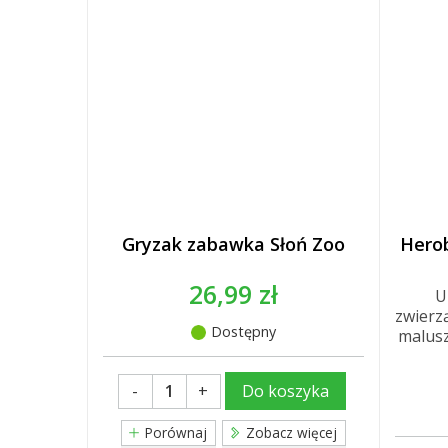
Gryzak zabawka Słoń Zoo
Herob
26,99 zł
U
zwierzą
Dostępny
malusz
-
+
Do koszyka
Porównaj
Zobacz więcej