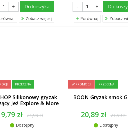
+
-
+
Do koszyka
Do koszy
orównaj
Zobacz więcej
Porównaj
Zobacz wi
OCJI
PRZECENA
W PROMOCJI
PRZECENA
 HOP Silikonowy gryzak
BOON Gryzak smok G
zący Jeż Explore & More
19,79 zł
20,89 zł
21,99 zł
21,99 zł
Dostępny
Dostępny