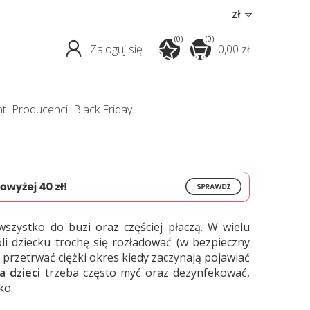
zł
(0)
(0)
Zaloguj się
0,00 zł
nt
producenci
Black Friday
szystko do buzi oraz częściej płaczą. W wielu
li dziecku trochę się rozładować (w bezpieczny
przetrwać ciężki okres kiedy zaczynają pojawiać
a dzieci
trzeba często myć oraz dezynfekować,
ko.