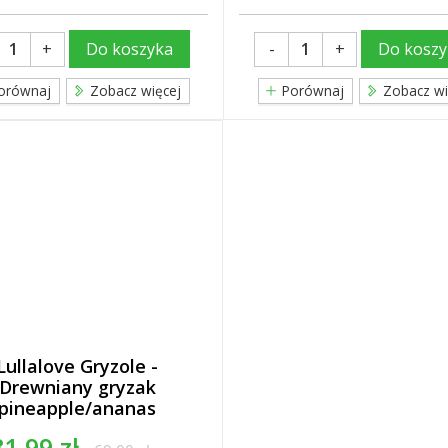
+
-
+
Do koszyka
Do koszy
orównaj
Zobacz więcej
Porównaj
Zobacz wi
Lullalove Gryzole -
Drewniany gryzak
pineapple/ananas
31,99 zł