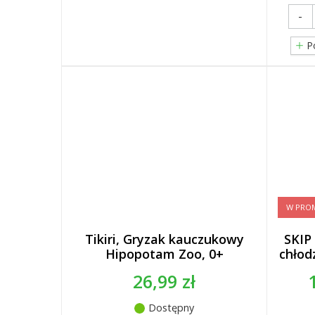
-
P
W PROM
Tikiri, Gryzak kauczukowy
SKIP
Hipopotam Zoo, 0+
chłod
26,99 zł
Dostępny