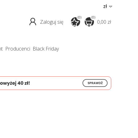
zł
(0)
(0)
Zaloguj się
0,00 zł
nt
producenci
Black Friday