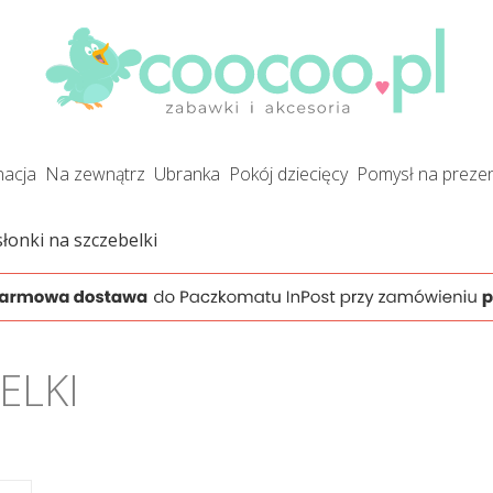
gnacja
na zewnątrz
ubranka
pokój dziecięcy
pomysł na preze
słonki na szczebelki
ELKI