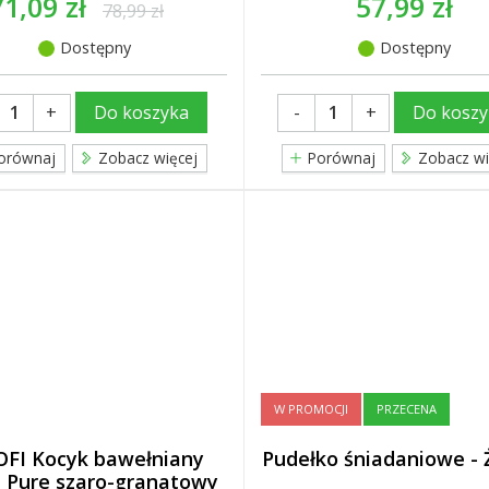
71,09 zł
57,99 zł
78,99 zł
Dostępny
Dostępny
+
-
+
Do koszyka
Do koszy
orównaj
Zobacz więcej
Porównaj
Zobacz wi
W PROMOCJI
PRZECENA
FI Kocyk bawełniany
Pudełko śniadaniowe - 
i Pure szaro-granatowy