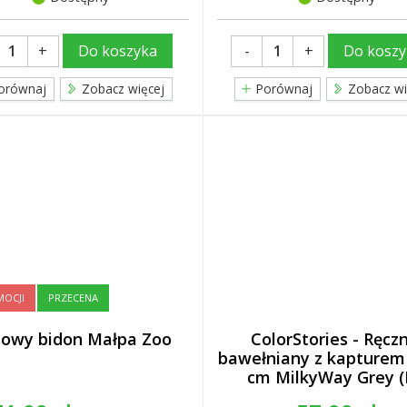
+
-
+
Do koszyka
Do koszy
orównaj
Zobacz więcej
Porównaj
Zobacz wi
OCJI
PRZECENA
lowy bidon Małpa Zoo
ColorStories - Ręczn
bawełniany z kapturem
cm MilkyWay Grey 