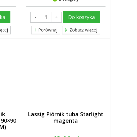
-
+
ka
Do koszyka
ęcej
Porównaj
Zobacz więcej
ik
Lassig Piórnik tuba Starlight
 90×90
magenta
(M)