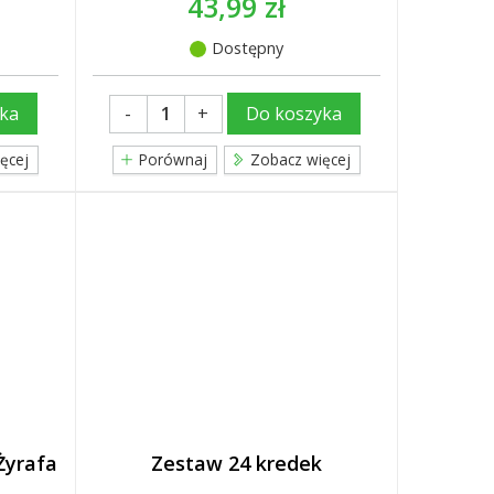
43,99 zł
Dostępny
-
+
ka
Do koszyka
ęcej
Porównaj
Zobacz więcej
Żyrafa
Zestaw 24 kredek