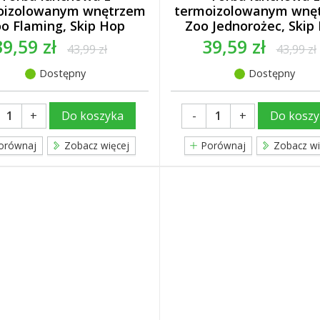
oizolowanym wnętrzem
termoizolowanym wnę
o Flaming, Skip Hop
Zoo Jednorożec, Skip
39,59 zł
39,59 zł
43,99 zł
43,99 zł
Dostępny
Dostępny
+
-
+
Do koszyka
Do koszy
orównaj
Zobacz więcej
Porównaj
Zobacz wi