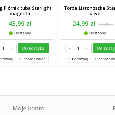
g Piórnik tuba Starlight
Torba Listonoszka Star
magenta
olive
43,99 zł
24,99 zł
59,00 zł
Dostępny
Dostępny
+
-
+
Do koszyka
Do koszy
orównaj
Zobacz więcej
Porównaj
Zobacz wi
Moje konto