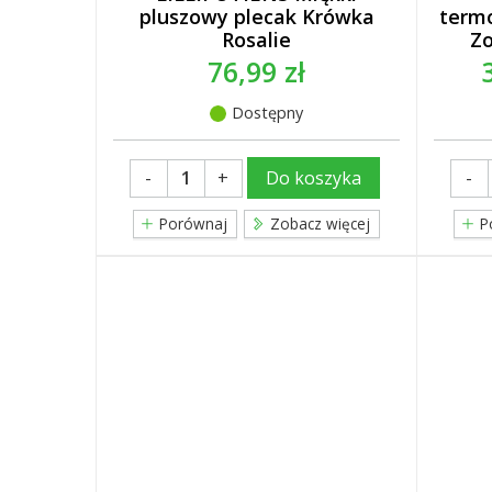
pluszowy plecak Krówka
term
Rosalie
Zo
76,99 zł
Dostępny
-
+
-
Do koszyka
Porównaj
Zobacz więcej
P