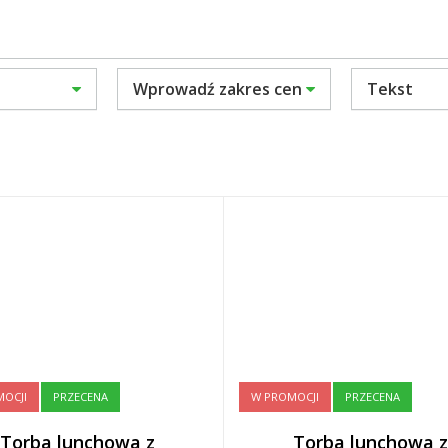
Wprowadź zakres cen
Tekst
OCJI
PRZECENA
W PROMOCJI
PRZECENA
Torba lunchowa z
Torba lunchowa z