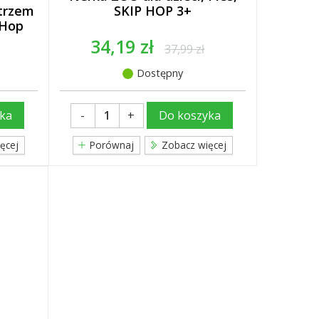
trzem
SKIP HOP 3+
 Hop
34,19 zł
37,99 zł
Dostępny
-
+
ka
Do koszyka
ęcej
Porównaj
Zobacz więcej