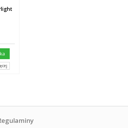
light
ka
ęcej
Regulaminy