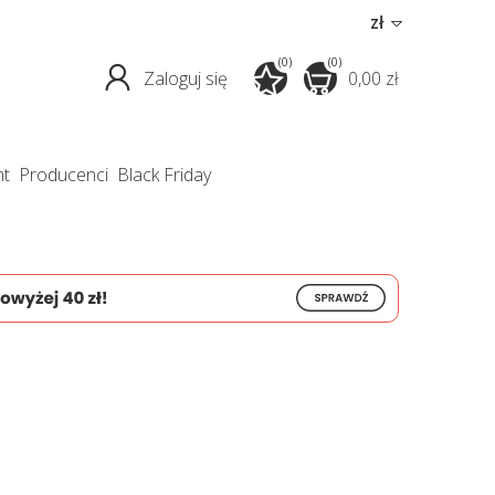
zł
(0)
(0)
Zaloguj się
0,00 zł
nt
producenci
Black Friday