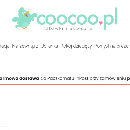
gnacja
na zewnątrz
ubranka
pokój dziecięcy
pomysł na preze