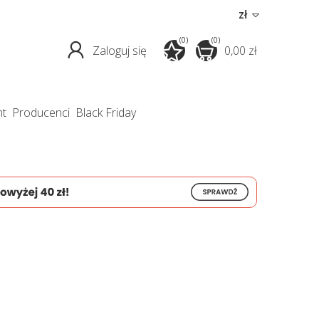
zł
(0)
(0)
Zaloguj się
0,00 zł
nt
producenci
Black Friday