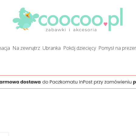
gnacja
na zewnątrz
ubranka
pokój dziecięcy
pomysł na preze