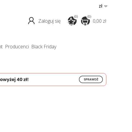
zł
(0)
(0)
Zaloguj się
0,00 zł
nt
producenci
Black Friday