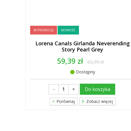
W PROMOCJI
NOWOŚĆ
Lorena Canals Girlanda Neverending
Story Pearl Grey
59,39 zł
65,99 zł
Dostępny
-
+
Do koszyka
Porównaj
Zobacz więcej