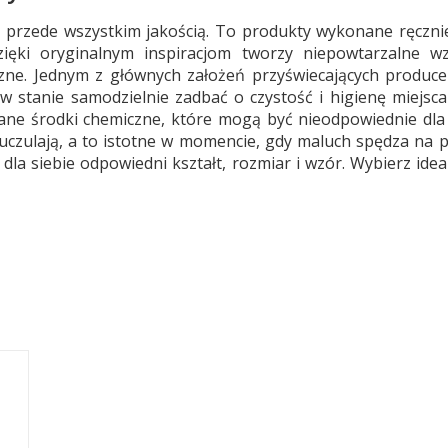
ę przede wszystkim jakością. To produkty wykonane ręczni
zięki oryginalnym inspiracjom tworzy niepowtarzalne w
iczne. Jednym z głównych założeń przyświecających produc
w stanie samodzielnie zadbać o czystość i higienę miejsca
ane środki chemiczne, które mogą być nieodpowiednie dla
uczulają, a to istotne w momencie, gdy maluch spędza na 
e dla siebie odpowiedni kształt, rozmiar i wzór. Wybierz id