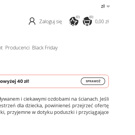
zł
(0)
(0)
Zaloguj się
0,00 zł
nt
producenci
Black Friday
dywanem i ciekawymi ozdobami na ścianach. Jeśli
strzeń dla dziecka, powinieneś przejrzeć ofertę
ki, przyjemne w dotyku poduszki i przyciągające