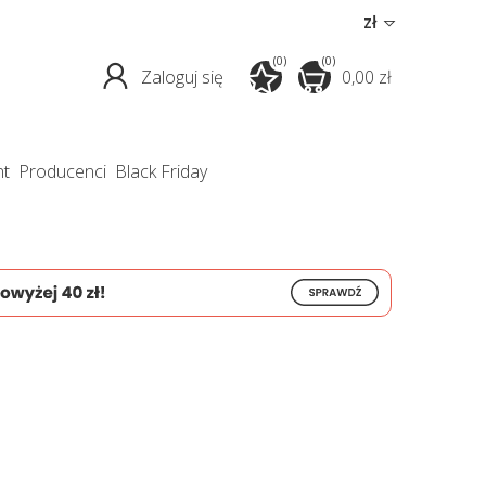
zł
(0)
(0)
Zaloguj się
0,00 zł
nt
producenci
Black Friday