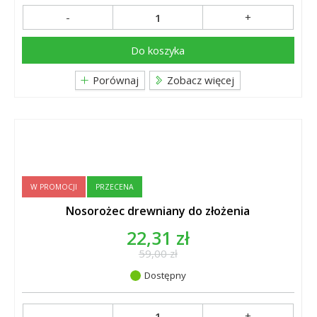
-
+
Do koszyka
Porównaj
Zobacz więcej
W PROMOCJI
PRZECENA
Nosorożec drewniany do złożenia
22,31 zł
59,00 zł
Dostępny
-
+