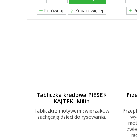
Porównaj
Zobacz więcej
P
Tabliczka kredowa PIESEK
Prz
KAJTEK, Milin
Tabliczki z motywem zwierzaków
Przepl
zachęcają dzieci do rysowania.
wy
mot
zwie
ra