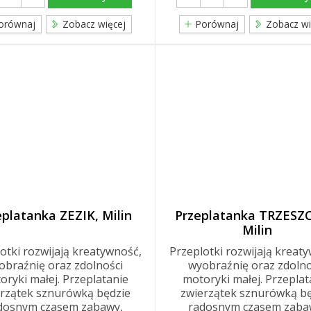
orównaj
Zobacz więcej
Porównaj
Zobacz wi
eplatanka ZEZIK, Milin
Przeplatanka TRZESZ
Milin
otki rozwijają kreatywność,
Przeplotki rozwijają kreat
obraźnię oraz zdolności
wyobraźnię oraz zdolno
oryki małej. Przeplatanie
motoryki małej. Przeplat
rzątek sznurówką będzie
zwierzątek sznurówką bę
dosnym czasem zabawy,
radosnym czasem zaba