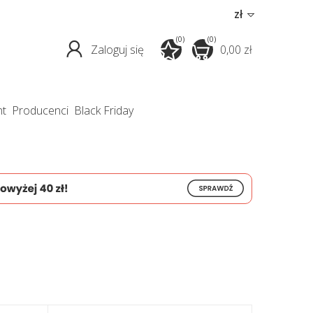
zł
(0)
(0)
Zaloguj się
0,00 zł
nt
producenci
Black Friday