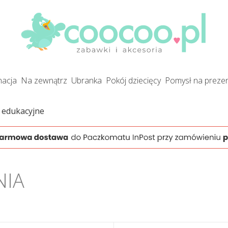
gnacja
na zewnątrz
ubranka
pokój dziecięcy
pomysł na preze
 edukacyjne
NIA