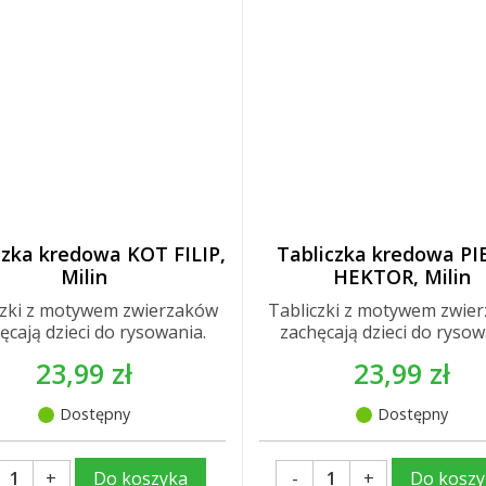
czka kredowa KOT FILIP,
Tabliczka kredowa PI
Milin
HEKTOR, Milin
czki z motywem zwierzaków
Tabliczki z motywem zwie
ęcają dzieci do rysowania.
zachęcają dzieci do rysow
23,99 zł
23,99 zł
Dostępny
Dostępny
+
-
+
Do koszyka
Do koszy