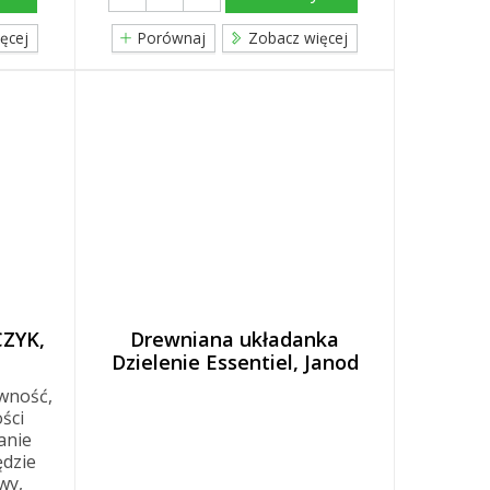
ęcej
Porównaj
Zobacz więcej
CZYK,
Drewniana układanka
Dzielenie Essentiel, Janod
ywność,
ści
anie
dzie
wy,