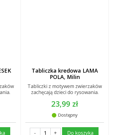
ESEK
Tabliczka kredowa LAMA
POLA, Milin
rzaków
Tabliczki z motywem zwierzaków
ania.
zachęcają dzieci do rysowania.
23,99 zł
Dostępny
-
+
ka
Do koszyka