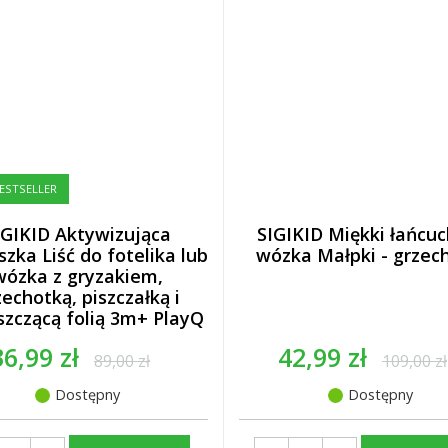
ESTSELLER
IGIKID Aktywizująca
SIGIKID Miękki łańcuc
zka Liść do fotelika lub
wózka Małpki - grzech
wózka z gryzakiem,
zechotką, piszczałką i
szczącą folią 3m+ PlayQ
36,99 zł
42,99 zł
89,00 zł
109,00 zł
Dostępny
Dostępny