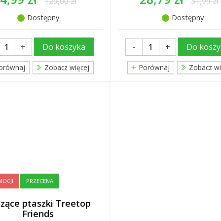
129,00 zł
31,99 zł
Dostępny
Dostępny
+
-
+
Do koszyka
Do koszy
orównaj
Zobacz więcej
Porównaj
Zobacz wi
OCJI
PRZECENA
zące ptaszki Treetop
Friends