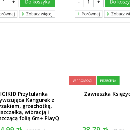
+
-
+
Do koszyka
Do koszy
orównaj
Zobacz więcej
Porównaj
Zobacz wi
W PROMOCJI
PRZECENA
IGIKID Przytulanka
Zawieszka Księży
ywizująca Kangurek z
yzakiem, grzechotką,
iszczałką, wibracją i
szczącą folią 6m+ PlayQ
4,99 zł
28,79 zł