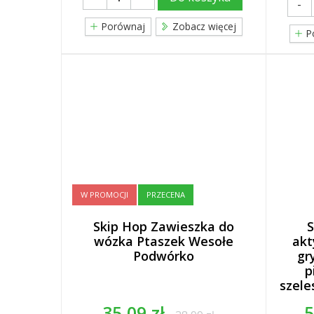
-
Porównaj
Zobacz więcej
P
W PROMOCJI
PRZECENA
Skip Hop Zawieszka do
S
wózka Ptaszek Wesołe
akt
Podwórko
gr
p
szele
35,09 zł
5