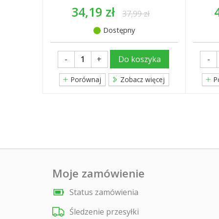
34,19 zł
37,99 zł
Dostępny
-
+
-
Do koszyka
Porównaj
Zobacz więcej
P
Moje zamówienie
Status zamówienia
Śledzenie przesyłki