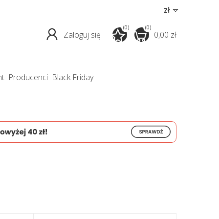
zł
(0)
(0)
Zaloguj się
0,00 zł
nt
producenci
Black Friday