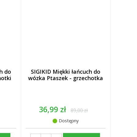
h do
SIGIKID Miękki łańcuch do
otki
wózka Ptaszek - grzechotka
36,99 zł
89,00 zł
Dostępny