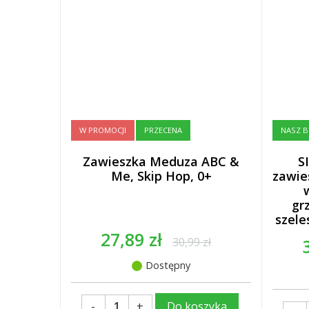
W PROMOCJI
PRZECENA
NASZ B
Zawieszka Meduza ABC &
S
Me, Skip Hop, 0+
zawies
gr
szele
27,89 zł
30,99 zł
Dostępny
-
+
Do koszyka