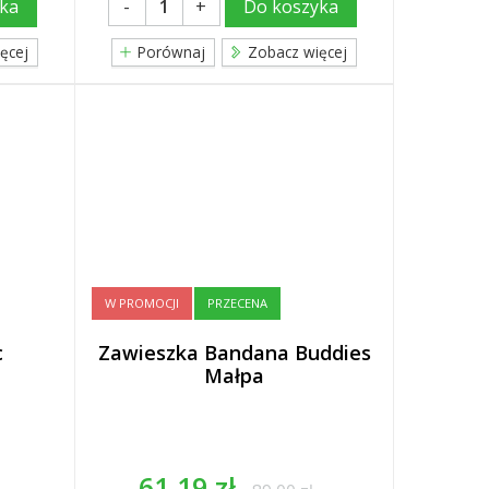
-
+
ka
Do koszyka
ęcej
Porównaj
Zobacz więcej
W PROMOCJI
PRZECENA
c
Zawieszka Bandana Buddies
Małpa
61,19 zł