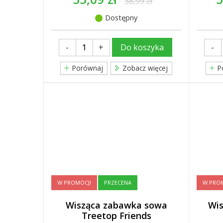
38,99 zł
Dostępny
-
+
-
Do koszyka
Porównaj
Zobacz więcej
P
W PROMOCJI
PRZECENA
W PROM
Wisząca zabawka sowa
Wis
Treetop Friends